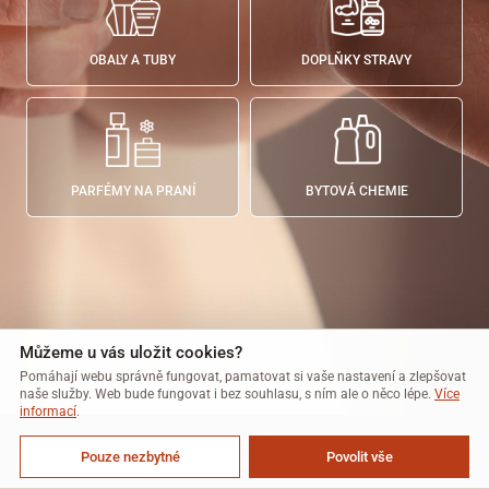
OBALY A TUBY
DOPLŇKY STRAVY
PARFÉMY NA PRANÍ
BYTOVÁ CHEMIE
Můžeme u vás uložit cookies?
Pomáhají webu správně fungovat, pamatovat si vaše nastavení a zlepšovat
naše služby. Web bude fungovat i bez souhlasu, s ním ale o něco lépe.
Více
informací
.
REFERENCE
GALERIE
AKTUALITY
SPOLUPRÁCE
LEGISLATIVA
KONTAKT
Pouze nezbytné
Povolit vše
ZÁSADY OCHRANY OSOBNÍCH ÚDAJŮ
COOKIES