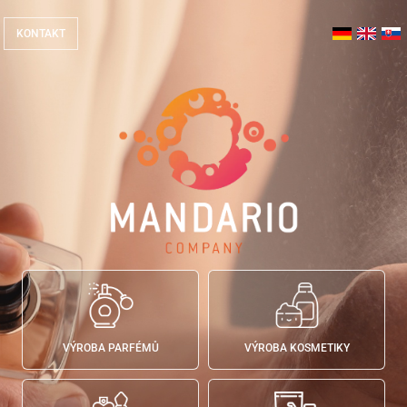
KONTAKT
Mandario Company
VÝROBA PARFÉMŮ
VÝROBA KOSMETIKY